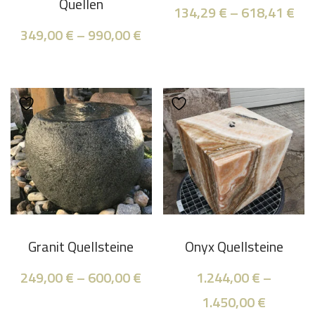
Quellen
134,29
€
–
618,41
€
349,00
€
–
990,00
€
Granit Quellsteine
Onyx Quellsteine
249,00
€
–
600,00
€
1.244,00
€
–
1.450,00
€