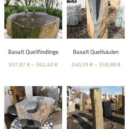
Basalt Quellfindlinge
Basalt Quellsäulen
307,67
€
–
562,40
€
340,39
€
–
558,88
€