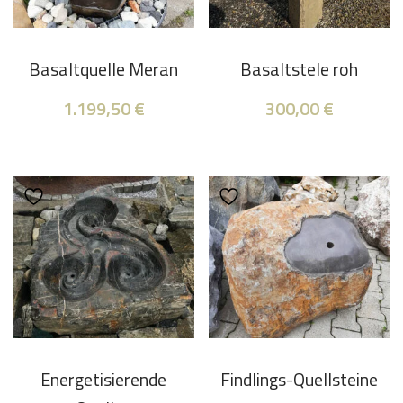
Basaltquelle Meran
Basaltstele roh
1.199,50
€
300,00
€
Energetisierende
Findlings-Quellsteine