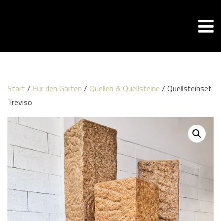
Start
/
Für den Garten
/
Quellen & Quellsteine
/ Quellsteinset
Treviso