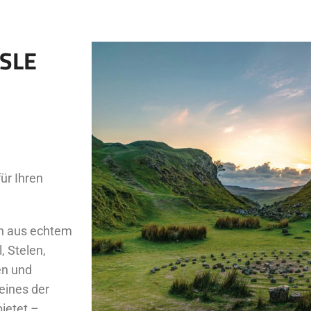
SSLE
ür Ihren
en aus echtem
, Stelen,
en und
 eines der
ietet –