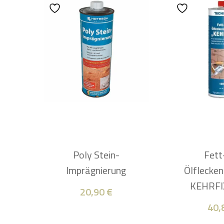
Poly Stein-
Fett
Imprägnierung
Ölflecken
KEHRFIX
20,90
€
40,