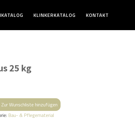
NKATALOG
KLINKERKATALOG
KONTAKT
us 25 kg
Zur Wunschliste hinzufügen
rie:
Bau- & Pflegematerial