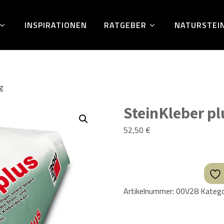
INSPIRATIONEN
RATGEBER
NATURSTEI
kg
SteinKleber pl
52,50
€
Artikelnummer:
00V28
Katego