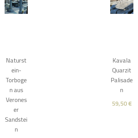
Naturst
Kavala
ein-
Quarzit
Torboge
Palisade
n aus
n
Verones
59,50
€
er
Sandstei
n