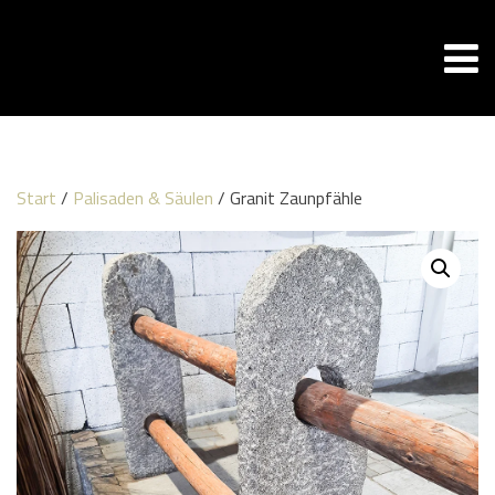
Start
/
Palisaden & Säulen
/ Granit Zaunpfähle