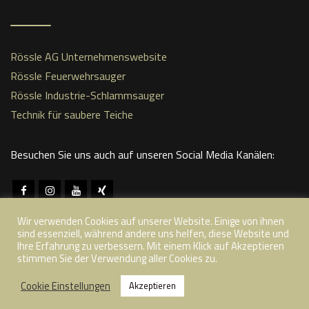
Rössle AG Unternehmenswebsite
Rössle Feuerwehrsauger
Rössle Industrie-Schlammsauger
Technik für saubere Teiche
Besuchen Sie uns auch auf unseren Social Media Kanälen:
Wir verwenden Cookies auf unserer Website. Einige von ihnen
sind essenziell, während andere uns helfen, diese Website und
Ihre Erfahrung zu verbessern. Mit einem Klick auf Akzeptieren
stimmen Sie der Verwendung aller Cookies zu.
© Copyright 2022 nature-stone.de | Rössle AG -
Cookie Einstellungen
Akzeptieren
Natursteine