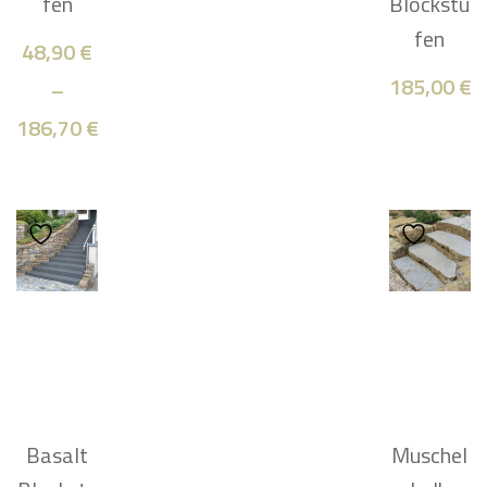
fen
Blockstu
fen
48,90
€
185,00
€
–
186,70
€
Basalt
Muschel