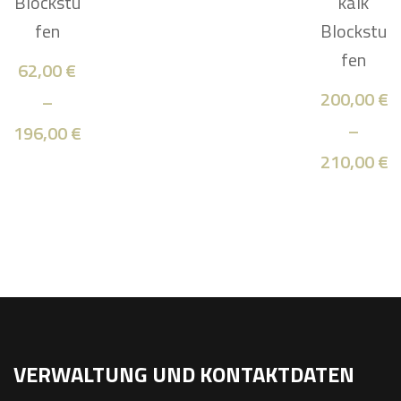
Blockstu
kalk
fen
Blockstu
fen
62,00
€
200,00
€
–
–
196,00
€
210,00
€
VERWALTUNG UND KONTAKTDATEN