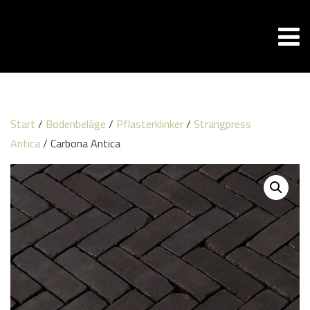
Start
/
Bodenbeläge
/
Pflasterklinker
/
Strangpress
Antica
/ Carbona Antica