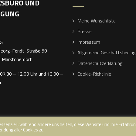
SBÜRO UND
IGUNG
Meine Wunschliste
Presse
Impressum
AG
Georg-Fendt-Straße 50
Allgemeine Geschäftsbedin
 Marktoberdorf
Datenschutzerklärung
 07:30 – 12:00 Uhr und 13:00 –
Cookie-Richtlinie
r
essenziell, während andere uns helfen, diese Website und Ihre Erfahrun
© Copyright 2022 nature-stone.de | Rössle AG - Natursteine
ndung aller Cookies zu.