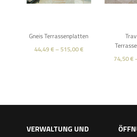
Gneis Terrassenplatten
Trav
Terrasse
44,49
€
–
515,00
€
74,50
€
VERWALTUNG UND
ÖFFN