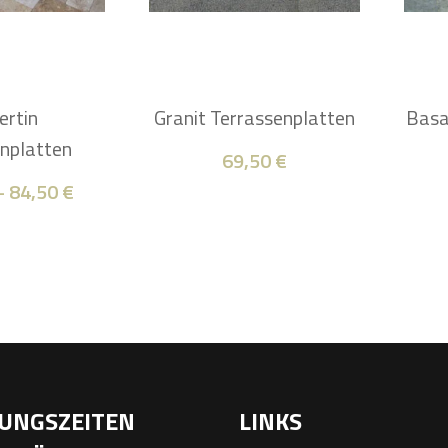
ertin
Granit Terrassenplatten
Basa
nplatten
69,50
€
–
84,50
€
UNGSZEITEN
LINKS