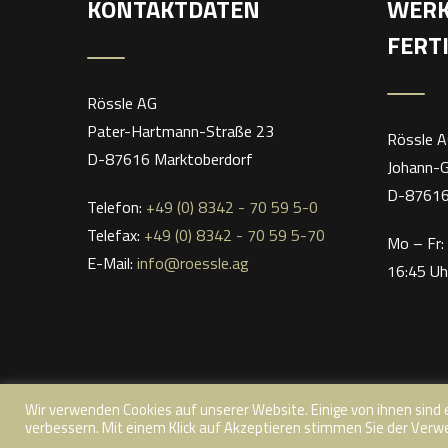
KONTAKTDATEN
WERK
FERT
Rössle AG
Pater-Hartmann-Straße 23
Rössle 
D-87616 Marktoberdorf
Johann-
D-87616
Telefon:
+49 (0) 8342 - 70 59 5-0
Telefax:
+49 (0) 8342 - 70 59 5-70
Mo – Fr:
E-Mail:
info@roessle.ag
16:45 Uh
Wir verwenden Cookies auf unserer Website. Einige von ihnen sind 
verbessern. Mit einem Klick auf Akzeptieren stimmen Sie der Verwe