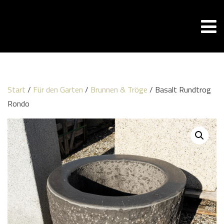
Start
/
Für den Garten
/
Brunnen & Tröge
/ Basalt Rundtrog
Rondo