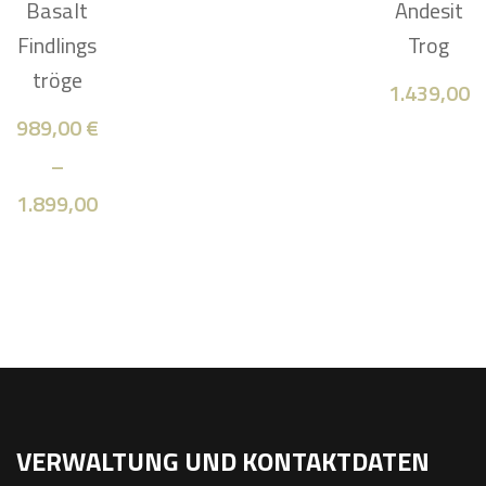
Basalt
Andesit
Findlings
Trog
tröge
1.439,00
989,00
€
–
1.899,00
€
VERWALTUNG UND KONTAKTDATEN