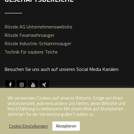
Rössle AG Unternehmenswebsite
Rössle Feuerwehrsauger
Rössle Industrie-Schlammsauger
Technik für saubere Teiche
Besuchen Sie uns auch auf unseren Social Media Kanälen:
Wir verwenden Cookies auf unserer Website. Einige von ihnen
sind essenziell, während andere uns helfen, diese Website und
Ihre Erfahrung zu verbessern. Mit einem Klick auf Akzeptieren
stimmen Sie der Verwendung aller Cookies zu.
© Copyright 2022 nature-stone.de | Rössle AG -
Cookie Einstellungen
Akzeptieren
Natursteine